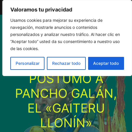
El Gaiteru de Llonin
Valoramos tu privacidad
Saltar
Usamos cookies para mejorar su experiencia de
navegación, mostrarle anuncios o contenidos
al
personalizados y analizar nuestro tráfico. Al hacer clic en
“Aceptar todo” usted da su consentimiento a nuestro uso
contenido
ALLES RINDE
de las cookies.
HOMENAJE
Personalizar
Rechazar todo
Aceptar todo
PÓSTUMO A
PANCHO GALÁN,
EL «GAITERU
LLONÍN»