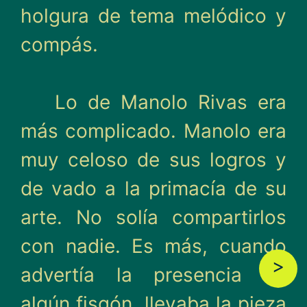
holgura de tema melódico y
compás.
Lo de Manolo Rivas era
más complicado. Manolo era
muy celoso de sus logros y
de vado a la primacía de su
arte. No solía compartirlos
con nadie. Es más, cuando
>
adver­tía la presencia de
algún fis­gón, llevaba la pieza