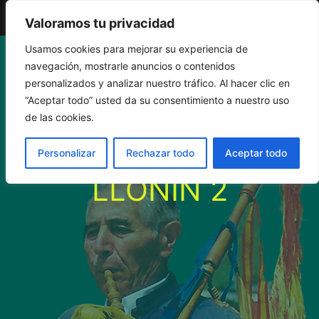
El Gaiteru de Llonin
Valoramos tu privacidad
Saltar
Usamos cookies para mejorar su experiencia de
navegación, mostrarle anuncios o contenidos
al
personalizados y analizar nuestro tráfico. Al hacer clic en
“Aceptar todo” usted da su consentimiento a nuestro uso
contenido
PANCHO GALAN,
de las cookies.
EL GAITERU DE
Personalizar
Rechazar todo
Aceptar todo
LLONIN 2