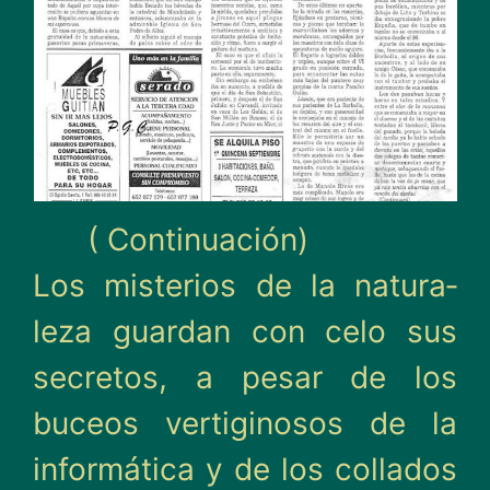
( Continuación)
Los misterios de la natura­
leza guardan con celo sus
secretos, a pesar de los
buceos vertiginosos de la
informática y de los collados