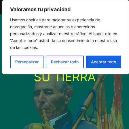
El Gaiteru de Llonin
Valoramos tu privacidad
Saltar
Usamos cookies para mejorar su experiencia de
navegación, mostrarle anuncios o contenidos
al
personalizados y analizar nuestro tráfico. Al hacer clic en
“Aceptar todo” usted da su consentimiento a nuestro uso
contenido
PANCHO GALÁN
de las cookies.
YA ES PROFETA EN
Personalizar
Rechazar todo
Aceptar todo
SU TIERRA