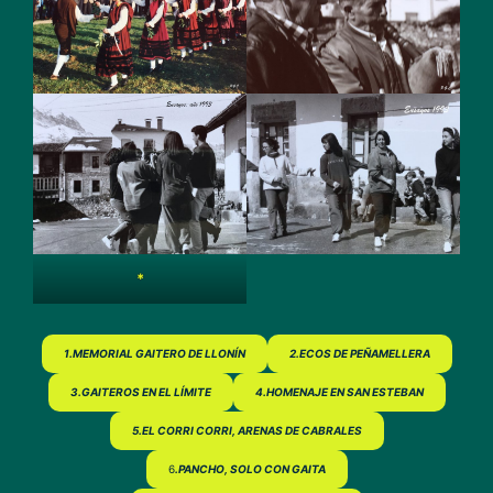
*
1.MEMORIAL GAITERO DE LLONÍN
2.ECOS DE PEÑAMELLERA
3.GAITEROS EN EL LÍMITE
4.HOMENAJE EN SAN ESTEBAN
5.EL CORRI CORRI, ARENAS DE CABRALES
6
.PANCHO, SOLO CON GAITA