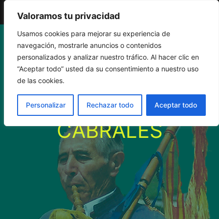
El Gaiteru de Llonin
Valoramos tu privacidad
Saltar
Usamos cookies para mejorar su experiencia de
navegación, mostrarle anuncios o contenidos
al
personalizados y analizar nuestro tráfico. Al hacer clic en
“Aceptar todo” usted da su consentimiento a nuestro uso
contenido
EL CORRI CORRI,
de las cookies.
ARENAS DE
Personalizar
Rechazar todo
Aceptar todo
CABRALES