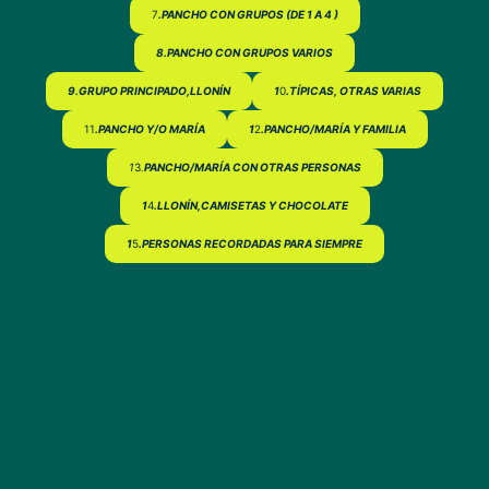
7
.PANCHO CON GRUPOS (DE 1 A 4 )
8.PANCHO CON GRUPOS VARIOS
9.GRUPO PRINCIPADO,LLONÍN
1
0
.TÍPICAS, OTRAS VARIAS
11
.PANCHO Y/O MARÍA
1
2
.PANCHO/MARÍA Y FAMILIA
1
3
.
PANCHO/MARÍA CON OTRAS PERSONAS
1
4
.LLONÍN,CAMISETAS Y CHOCOLATE
1
5
.PERSONAS RECORDADAS PARA SIEMPRE