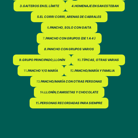
3.GAITEROS EN EL LÍMITE
4.HOMENAJE EN SAN ESTEBAN
5.EL CORRI CORRI, ARENAS DE CABRALES
6
.PANCHO, SOLO CON GAITA
7
.PANCHO CON GRUPOS (DE 1 A 4 )
8.PANCHO CON GRUPOS VARIOS
9.GRUPO PRINCIPADO,LLONÍN
1
0
.TÍPICAS, OTRAS VARIAS
11
.PANCHO Y/O MARÍA
1
2
.PANCHO/MARÍA Y FAMILIA
1
3
.
PANCHO/MARÍA CON OTRAS PERSONAS
1
4
.LLONÍN,CAMISETAS Y CHOCOLATE
1
5
.PERSONAS RECORDADAS PARA SIEMPRE