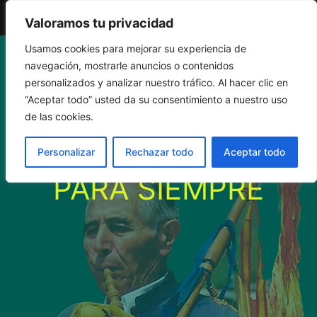
El Gaiteru de Llonin
Valoramos tu privacidad
Saltar
Usamos cookies para mejorar su experiencia de
navegación, mostrarle anuncios o contenidos
al
personalizados y analizar nuestro tráfico. Al hacer clic en
“Aceptar todo” usted da su consentimiento a nuestro uso
contenido
PERSONAS
de las cookies.
RECORDADAS
Personalizar
Rechazar todo
Aceptar todo
PARA SIEMPRE